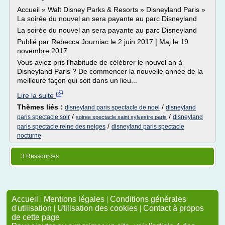
Accueil » Walt Disney Parks & Resorts » Disneyland Paris »
La soirée du nouvel an sera payante au parc Disneyland
La soirée du nouvel an sera payante au parc Disneyland
Publié par Rebecca Journiac le 2 juin 2017 | Maj le 19
novembre 2017
Vous aviez pris l'habitude de célébrer le nouvel an à
Disneyland Paris ? De commencer la nouvelle année de la
meilleure façon qui soit dans un lieu...
Lire la suite
Thèmes liés :
/
disneyland paris spectacle de noel
disneyland
/
/
paris spectacle soir
disneyland
soiree spectacle saint sylvestre paris
/
paris spectacle reine des neiges
disneyland paris spectacle
nocturne
3 Ressources
Accueil
|
Mentions légales
|
Conditions générales
d'utilisation
|
Utilisation des cookies
|
Contact à propos
de cette page