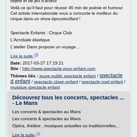
objets et de jeu d'acteur.
Voilà ce qu'il faut pour réussir 45 min de poésie et humour
Cet artiste internationale vous a concocte le meilleur du
cirque dans un show époustouflant !
Spectacle Enfants : Cirque Club
L'Acrobate élastique
L'atelier Dann propose un voyage...
Lire la suite
Date:
2017-03-27 17:19:21
Site :
http://www.spectacle-pour-enfant.com
spectacle
Thèmes liés :
jeune public spectacle enfant
/
d enfant
/
spectacle clown enfant
/
spectacle noel enfant
/
musique spectacle enfant
Découvrez tous les concerts, spectacles ...
- Le Mans
Les concerts & spectacles au Mans
Les concerts & spectacles au Mans
Opéra, théâtre , musiques actuelles ou traditionnelles,...
Lire la suite