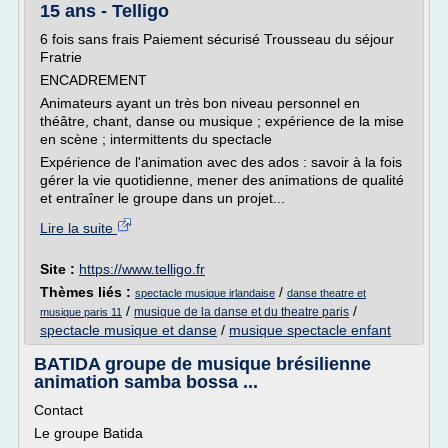
15 ans - Telligo
6 fois sans frais Paiement sécurisé Trousseau du séjour
Fratrie
ENCADREMENT
Animateurs ayant un très bon niveau personnel en
théâtre, chant, danse ou musique ; expérience de la mise
en scène ; intermittents du spectacle
Expérience de l'animation avec des ados : savoir à la fois
gérer la vie quotidienne, mener des animations de qualité
et entraîner le groupe dans un projet...
Lire la suite
Site :
https://www.telligo.fr
Thèmes liés :
/
spectacle musique irlandaise
danse theatre et
/
/
musique de la danse et du theatre paris
musique paris 11
spectacle musique et danse
/
musique spectacle enfant
BATIDA groupe de musique brésilienne
animation samba bossa ...
Contact
Le groupe Batida