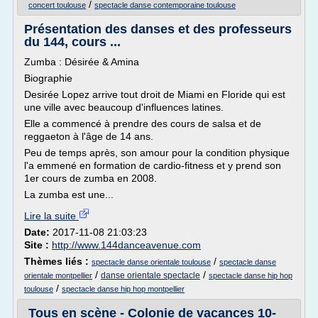
/
concert toulouse
spectacle danse contemporaine toulouse
Présentation des danses et des professeurs
du 144, cours ...
Zumba : Désirée & Amina
Biographie
Desirée Lopez arrive tout droit de Miami en Floride qui est
une ville avec beaucoup d'influences latines.
Elle a commencé à prendre des cours de salsa et de
reggaeton à l'âge de 14 ans.
Peu de temps après, son amour pour la condition physique
l'a emmené en formation de cardio-fitness et y prend son
1er cours de zumba en 2008.
La zumba est une...
Lire la suite
Date:
2017-11-08 21:03:23
Site :
http://www.144danceavenue.com
Thèmes liés :
/
spectacle danse orientale toulouse
spectacle danse
/
/
danse orientale spectacle
orientale montpellier
spectacle danse hip hop
/
toulouse
spectacle danse hip hop montpellier
Tous en scène - Colonie de vacances 10-