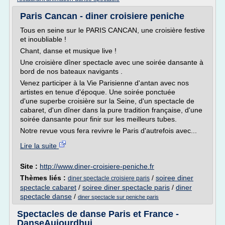
Paris Cancan - diner croisiere peniche
Tous en seine sur le PARIS CANCAN, une croisière festive
et inoubliable !
Chant, danse et musique live !
Une croisière dîner spectacle avec une soirée dansante à
bord de nos bateaux navigants .
Venez participer à la Vie Parisienne d'antan avec nos
artistes en tenue d'époque. Une soirée ponctuée
d'une superbe croisière sur la Seine, d'un spectacle de
cabaret, d'un dîner dans la pure tradition française, d'une
soirée dansante pour finir sur les meilleurs tubes.
Notre revue vous fera revivre le Paris d'autrefois avec...
Lire la suite
Site :
http://www.diner-croisiere-peniche.fr
Thèmes liés :
/
soiree diner
diner spectacle croisiere paris
spectacle cabaret
/
soiree diner spectacle paris
/
diner
spectacle danse
/
diner spectacle sur peniche paris
Spectacles de danse Paris et France -
DanseAujourdhui