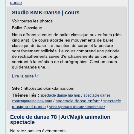
danse
Studio KMK-Danse | cours
Voir toutes les photos
Ballet Classique
Nous offrons le cours de ballet classique aux enfants (dès
cinq ans). Ce cours aborde les mouvements de ballet
classique de base. Le maintien du corps et la posture
sont fortement sollicités. Le cours comprend une période
de réchauffements suivie d'enchaînements au centre qui
serviront à la création de chorégraphies. C'est un cours
qui demande une...
Lire la suite
Site :
http://studiokmkdanse.com
Thèmes liés :
/
spectacle danse hip hop
spectacle danse
/
spectacle danse enfant
/
spectacle
contemporaine new york
musique et danse
/
video spectacle de danse modern jazz
Ecole de danse 78 | Art'Majik animation
spectacle
Ne ratez pas les événements