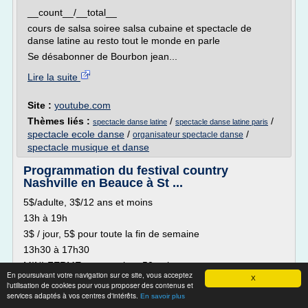
__count__/__total__
cours de salsa soiree salsa cubaine et spectacle de
danse latine au resto tout le monde en parle
Se désabonner de Bourbon jean...
Lire la suite
Site :
youtube.com
Thèmes liés :
/
/
spectacle danse latine
spectacle danse latine paris
spectacle ecole danse
/
/
organisateur spectacle danse
spectacle musique et danse
Programmation du festival country
Nashville en Beauce à St ...
5$/adulte, 3$/12 ans et moins
13h à 19h
3$ / jour, 5$ pour toute la fin de semaine
13h30 à 17h30
MINI-FERME avec environ 50 animaux que vous pourrez
En poursuivant votre navigation sur ce site, vous acceptez
nourrir, cajoler, prendre des informations. Pour toute la
X
l'utilisation de cookies pour vous proposer des contenus et
famille (gratuit)
services adaptés à vos centres d'intérêts.
En savoir plus
Une collaboration de :