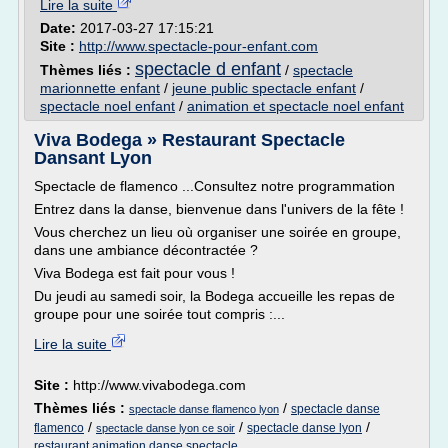
Lire la suite
Date:
2017-03-27 17:15:21
Site :
http://www.spectacle-pour-enfant.com
spectacle d enfant
Thèmes liés :
/
spectacle
marionnette enfant
/
jeune public spectacle enfant
/
spectacle noel enfant
/
animation et spectacle noel enfant
Viva Bodega » Restaurant Spectacle
Dansant Lyon
Spectacle de flamenco ...Consultez notre programmation
Entrez dans la danse, bienvenue dans l'univers de la fête !
Vous cherchez un lieu où organiser une soirée en groupe,
dans une ambiance décontractée ?
Viva Bodega est fait pour vous !
Du jeudi au samedi soir, la Bodega accueille les repas de
groupe pour une soirée tout compris :...
Lire la suite
Site :
http://www.vivabodega.com
Thèmes liés :
/
spectacle danse
spectacle danse flamenco lyon
/
/
/
flamenco
spectacle danse lyon
spectacle danse lyon ce soir
restaurant animation danse spectacle