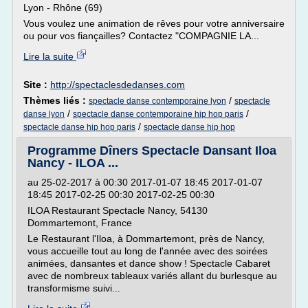
Lyon - Rhône (69)
Vous voulez une animation de rêves pour votre anniversaire
ou pour vos fiançailles? Contactez "COMPAGNIE LA...
Lire la suite
Site :
http://spectaclesdedanses.com
Thèmes liés :
/
spectacle danse contemporaine lyon
spectacle
/
/
danse lyon
spectacle danse contemporaine hip hop paris
/
spectacle danse hip hop paris
spectacle danse hip hop
Programme Dîners Spectacle Dansant Iloa
Nancy - ILOA ...
au 25-02-2017 à 00:30 2017-01-07 18:45 2017-01-07
18:45 2017-02-25 00:30 2017-02-25 00:30
ILOA Restaurant Spectacle Nancy, 54130
Dommartemont, France
Le Restaurant l'Iloa, à Dommartemont, près de Nancy,
vous accueille tout au long de l'année avec des soirées
animées, dansantes et dance show ! Spectacle Cabaret
avec de nombreux tableaux variés allant du burlesque au
transformisme suivi...