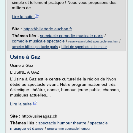
simple et tellement pratique ! Nous vous proposons des
milliers de...
Lire la suite
Site :
https://billetterie.auchan.fr
Thèmes liés :
spectacle comedie musicale paris
/
comedie musicale spectacle
/
/
reservation billet spectacle auchan
/
acheter billet spectacle paris
billet de spectacle d humour
Usine à Gaz
Usine à Gaz
L'USINE À GAZ
L'Usine à Gaz est le centre culturel de la région de Nyon
dédié au spectacle vivant. Notre programmation est très
éclectique: théâtre, danse, humour, jeune public, chanson,
musiques actuelles,...
Lire la suite
Site :
http://usineagaz.ch
Thèmes liés :
spectacle humour theatre
/
spectacle
musique et danse
/
programme spectacle humour