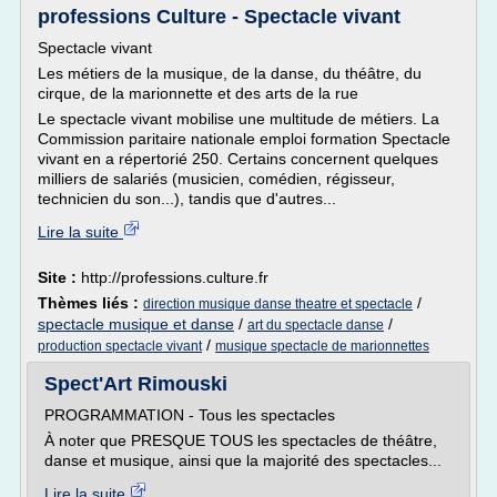
professions Culture - Spectacle vivant
Spectacle vivant
Les métiers de la musique, de la danse, du théâtre, du
cirque, de la marionnette et des arts de la rue
Le spectacle vivant mobilise une multitude de métiers. La
Commission paritaire nationale emploi formation Spectacle
vivant en a répertorié 250. Certains concernent quelques
milliers de salariés (musicien, comédien, régisseur,
technicien du son...), tandis que d'autres...
Lire la suite
Site :
http://professions.culture.fr
Thèmes liés :
/
direction musique danse theatre et spectacle
spectacle musique et danse
/
/
art du spectacle danse
/
production spectacle vivant
musique spectacle de marionnettes
Spect'Art Rimouski
PROGRAMMATION - Tous les spectacles
À noter que PRESQUE TOUS les spectacles de théâtre,
danse et musique, ainsi que la majorité des spectacles...
Lire la suite