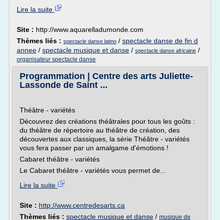
Lire la suite
Site :
http://www.aquarelladumonde.com
Thèmes liés :
/
spectacle danse de fin d
spectacle danse latino
annee
/
spectacle musique et danse
/
/
spectacle danse africaine
organisateur spectacle danse
Programmation | Centre des arts Juliette-
Lassonde de Saint ...
Théâtre - variétés
Découvrez des créations théâtrales pour tous les goûts :
du théâtre de répertoire au théâtre de création, des
découvertes aux classiques, la série Théâtre - variétés
vous fera passer par un amalgame d'émotions !
Cabaret théâtre - variétés
Le Cabaret théâtre - variétés vous permet de...
Lire la suite
Site :
http://www.centredesarts.ca
Thèmes liés :
spectacle musique et danse
/
musique de