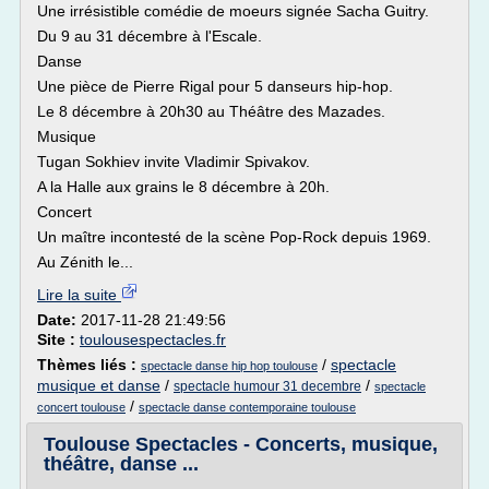
Une irrésistible comédie de moeurs signée Sacha Guitry.
Du 9 au 31 décembre à l'Escale.
Danse
Une pièce de Pierre Rigal pour 5 danseurs hip-hop.
Le 8 décembre à 20h30 au Théâtre des Mazades.
Musique
Tugan Sokhiev invite Vladimir Spivakov.
A la Halle aux grains le 8 décembre à 20h.
Concert
Un maître incontesté de la scène Pop-Rock depuis 1969.
Au Zénith le...
Lire la suite
Date:
2017-11-28 21:49:56
Site :
toulousespectacles.fr
Thèmes liés :
/
spectacle
spectacle danse hip hop toulouse
musique et danse
/
/
spectacle humour 31 decembre
spectacle
/
concert toulouse
spectacle danse contemporaine toulouse
Toulouse Spectacles - Concerts, musique,
théâtre, danse ...