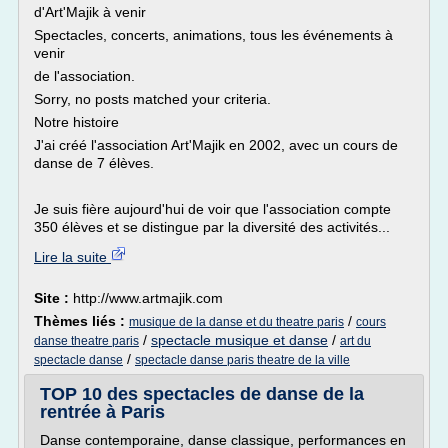
d'Art'Majik à venir
Spectacles, concerts, animations, tous les événements à
venir
de l'association.
Sorry, no posts matched your criteria.
Notre histoire
J'ai créé l'association Art'Majik en 2002, avec un cours de
danse de 7 élèves.
Je suis fière aujourd'hui de voir que l'association compte
350 élèves et se distingue par la diversité des activités...
Lire la suite
Site :
http://www.artmajik.com
Thèmes liés :
/
musique de la danse et du theatre paris
cours
/
spectacle musique et danse
/
danse theatre paris
art du
/
spectacle danse
spectacle danse paris theatre de la ville
TOP 10 des spectacles de danse de la
rentrée à Paris
Danse contemporaine, danse classique, performances en