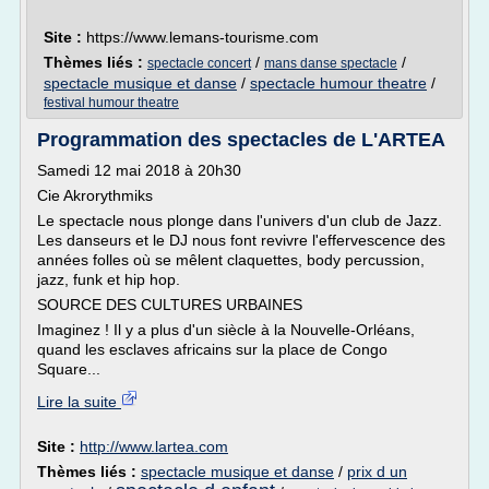
Site :
https://www.lemans-tourisme.com
Thèmes liés :
/
/
spectacle concert
mans danse spectacle
spectacle musique et danse
/
spectacle humour theatre
/
festival humour theatre
Programmation des spectacles de L'ARTEA
Samedi 12 mai 2018 à 20h30
Cie Akrorythmiks
Le spectacle nous plonge dans l'univers d'un club de Jazz.
Les danseurs et le DJ nous font revivre l'effervescence des
années folles où se mêlent claquettes, body percussion,
jazz, funk et hip hop.
SOURCE DES CULTURES URBAINES
Imaginez ! Il y a plus d'un siècle à la Nouvelle-Orléans,
quand les esclaves africains sur la place de Congo
Square...
Lire la suite
Site :
http://www.lartea.com
Thèmes liés :
spectacle musique et danse
/
prix d un