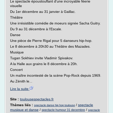
Le spectacle époustouflant d'une incroyable féerie
visuelle
Du 1er décembre au 31 janvier à Gaillac.
Théâtre
Une irrésistible comédie de moeurs signée Sacha Guitry.
Du 9 au 31 décembre à l'Escale.
Danse
Une pièce de Pierre Rigal pour 5 danseurs hip-hop.
Le 8 décembre à 20h30 au Théâtre des Mazades.
Musique
Tugan Sokhiev invite Vladimir Spivakov.
A la Halle aux grains le 8 décembre à 20h.
Concert
Un maître incontesté de la scène Pop-Rock depuis 1969.
Au Zénith le...
Lire la suite
Site :
toulousespectacles.fr
Thèmes liés :
/
spectacle
spectacle danse hip hop toulouse
musique et danse
/
/
spectacle humour 31 decembre
spectacle