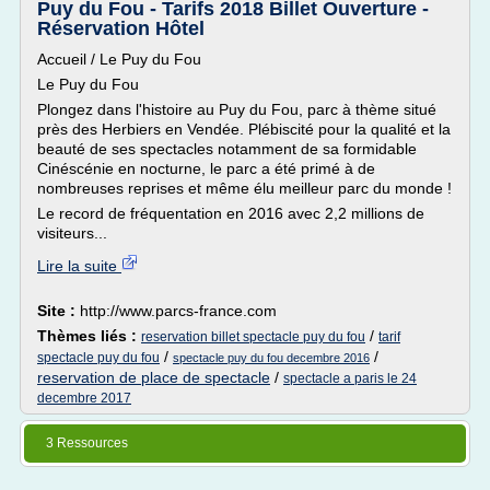
Puy du Fou - Tarifs 2018 Billet Ouverture -
Réservation Hôtel
Accueil / Le Puy du Fou
Le Puy du Fou
Plongez dans l'histoire au Puy du Fou, parc à thème situé
près des Herbiers en Vendée. Plébiscité pour la qualité et la
beauté de ses spectacles notamment de sa formidable
Cinéscénie en nocturne, le parc a été primé à de
nombreuses reprises et même élu meilleur parc du monde !
Le record de fréquentation en 2016 avec 2,2 millions de
visiteurs...
Lire la suite
Site :
http://www.parcs-france.com
Thèmes liés :
/
reservation billet spectacle puy du fou
tarif
/
/
spectacle puy du fou
spectacle puy du fou decembre 2016
reservation de place de spectacle
/
spectacle a paris le 24
decembre 2017
3 Ressources