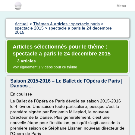
Menu
Accueil
>
Thèmes & articles : spectacle paris
>
spectacle 2015
>
spectacle a paris le 24 decembre
2015
Articles sélectionnés pour le thème :
spectacle a paris le 24 decembre 2015
3 articles
→
Voir également
1 Vidéos
pour ce thème
Saison 2015-2016 – Le Ballet de l’Opéra de Paris |
Danses ...
En coulisse
Le Ballet de l'Opéra de Paris dévoile sa saison 2015-2016
le 4 février. Une saison toute particulière, puisque c'est la
première signée par Benjamin Millepied, le nouveau
Directeur de la Danse. Plus généralement, c'est une
nouvelle étape pour l'institution, puisqu'il s'agit aussi de la
première saison de Stéphane Lissner, nouveau directeur de
l'Opéra de Paris.