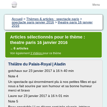
Menu
Accueil
>
Thèmes & articles : spectacle paris
>
spectacle paris janvier 2016
>
theatre paris 16 janvier
2016
Articles sélectionnés pour le thème :
theatre paris 16 janvier 2016
6 articles
→
Voir également
3 Vidéos
pour ce thème
Théâtre du Palais-Royal | Aladin
gotchaux sur 23 janvier 2017 à 16 h 40 min
Note 4
Un spectacle qui énormément plu à nos petites filles et qui
nous a fait sourire par son humour et sa bonne humeur
merci et bravo
Laure sur 23 janvier 2017 à 16 h 01 min
Note 5
Beau spectable ! Les dévors sont très réussis, intrigue