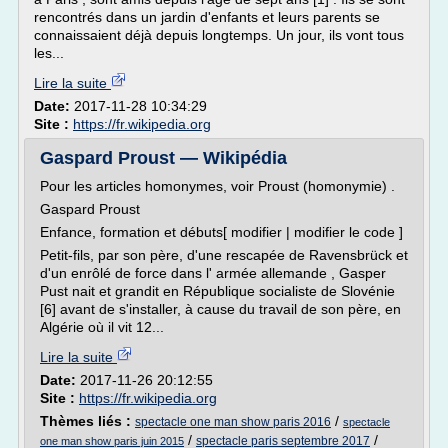
rencontrés dans un jardin d'enfants et leurs parents se
connaissaient déjà depuis longtemps. Un jour, ils vont tous
les...
Lire la suite
Date:
2017-11-28 10:34:29
Site :
https://fr.wikipedia.org
Gaspard Proust — Wikipédia
Pour les articles homonymes, voir Proust (homonymie) .
Gaspard Proust
Enfance, formation et débuts[ modifier | modifier le code ]
Petit-fils, par son père, d'une rescapée de Ravensbrück et
d'un enrôlé de force dans l' armée allemande , Gasper
Pust nait et grandit en République socialiste de Slovénie
[6] avant de s'installer, à cause du travail de son père, en
Algérie où il vit 12...
Lire la suite
Date:
2017-11-26 20:12:55
Site :
https://fr.wikipedia.org
Thèmes liés :
/
spectacle one man show paris 2016
spectacle
/
/
spectacle paris septembre 2017
one man show paris juin 2015