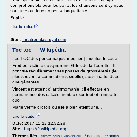
compréhensible pour les petits, les chansons sont sympas
sauf une ou deux un peu « longuettes »
Sophie...
Lire la suite
Site :
theatrepalaisroyal.com
Toc toc — Wikipédia
Les TOC des personnages[ modifier | modifier le code ]
Fred est victime du syndrome Gilles de la Tourette . Il
ponctue régulièrement ses phases de grossièretés (le
plus souvent à connotation sexuelle), aussi inattendues
que gênantes.
Vincent est atteint d' arithmomanie : il effectue en
permanence des calculs mentaux sur tout et n'importe
quoi.
Marie vérifie dix fois qu'elle a bien éteint une...
Lire la suite
Date:
2017-11-22 12:32:28
Site :
https://fr.wikipedia.org
Thèmes liés :
/
paris theatre palais
theatre paris 16 janvier 2016