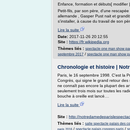
Enfance, formation et débuts[ modifier |
Petit-fils, par son père, d'une rescapé
allemande , Gasper Pust nait et grandit
s'installer, à cause du travail de son père
Lire la suite
Date:
2017-11-26 20:12:55
Site :
https://fr.wikipedia.org
Thèmes liés :
spectacle one man show pa
/
septembre 2017
spectacle one man show p
Chronologie et histoire | No
Paris, le 16 septembre 1998. C'est l
Congrès, qui signe le grand retour des 
ne connaît pas encore la plupart des arti
seulement trois mois sur toutes les radio
bouche à oreille est lancé....
Lire la suite
Site :
http://notredamedeparislespecta
Thèmes liés :
salle spectacle palais des c
/
/
spectacle palais congres paris
s
paris 2016