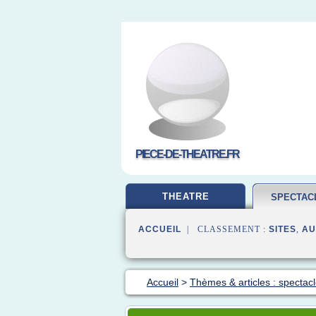
PIECE-DE-THEATRE.FR
THEATRE
SPECTAC
ACCUEIL
| CLASSEMENT :
SITES
,
AU
Accueil
>
Thèmes & articles : spectacl