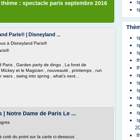
s
e thème : spectacle paris septembre 2016
s
Thèm
nd Paris® | Disneyland ...
s
ous à Disneyland Paris®
s
aris®
s
t
 Paris , Garden party de dingo , La foret de
t
Mickey et le Magicien , nouveauté , printemps , run
s
 wars , swing into spring , what's next...
s
s
s
s
s
 | Notre Dame de Paris Le ...
s
ngres
2
t
à coté du point sur la carte ci-dessous