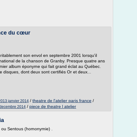
nce du cœur
éritablement son envol en septembre 2001 lorsqu'il
ernational de la chanson de Granby. Presque quatre ans
remier album éponyme qui fait grand éclat au Québec.
de disques, dont deux sont certifiés Or et deux...
/
theatre de l'atelier paris france
/
2013 janvier 2014
/
piece de theatre l atelier
s decembre 2014
ia
r ou Sentous (homonymie) .