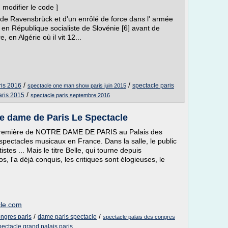
 modifier le code ]
e de Ravensbrück et d'un enrôlé de force dans l' armée
 en République socialiste de Slovénie [6] avant de
, en Algérie où il vit 12...
/
/
ris 2016
spectacle paris
spectacle one man show paris juin 2015
/
aris 2015
spectacle paris septembre 2016
tre dame de Paris Le Spectacle
a Première de NOTRE DAME DE PARIS au Palais des
spectacles musicaux en France. Dans la salle, le public
stes ... Mais le titre Belle, qui tourne depuis
s, l'a déjà conquis, les critiques sont élogieuses, le
cle.com
/
/
ongres paris
dame paris spectacle
spectacle palais des congres
pectacle grand palais paris