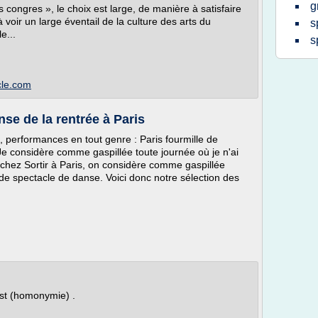
g
s congres », le choix est large, de manière à satisfaire
voir un large éventail de la culture des arts du
s
e...
s
cle.com
se de la rentrée à Paris
performances en tout genre : Paris fourmille de
"Je considère comme gaspillée toute journée où je n'ai
; chez Sortir à Paris, on considère comme gaspillée
e spectacle de danse. Voici donc notre sélection des
ust (homonymie) .