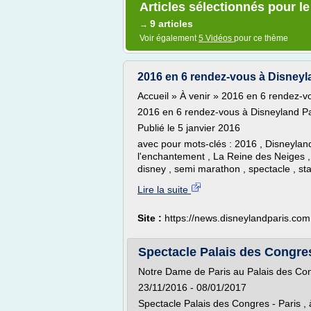
Articles sélectionnés pour l
9 articles
→
Voir également
5 Vidéos
pour ce thème
2016 en 6 rendez-vous à Disneyla
Accueil » À venir » 2016 en 6 rendez-v
2016 en 6 rendez-vous à Disneyland P
Publié le 5 janvier 2016
avec pour mots-clés : 2016 , Disneyland
l'enchantement , La Reine des Neiges , 
disney , semi marathon , spectacle , star
Lire la suite
Site :
https://news.disneylandparis.com
Spectacle Palais des Congres
Notre Dame de Paris au Palais des Co
23/11/2016 - 08/01/2017
Spectacle Palais des Congres - Paris , 